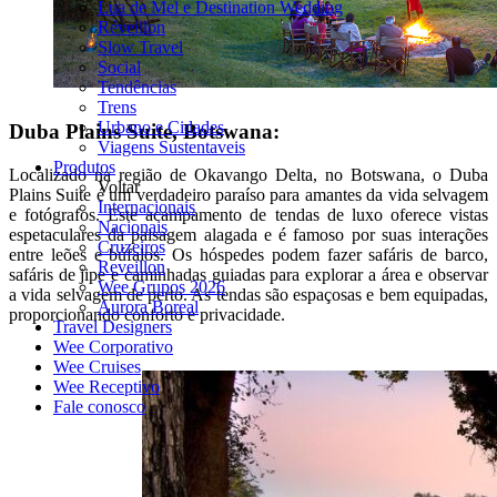
Lua de Mel e Destination Wedding
Réveillon
Slow Travel
Social
Tendências
Trens
Urbano e Cidades
Duba Plains Suite, Botswana:
Viagens Sustentaveis
Produtos
Localizado na região de Okavango Delta, no Botswana, o Duba
Voltar
Plains Suite é um verdadeiro paraíso para amantes da vida selvagem
Internacionais
e fotógrafos. Este acampamento de tendas de luxo oferece vistas
Nacionais
espetaculares da paisagem alagada e é famoso por suas interações
Cruzeiros
entre leões e búfalos. Os hóspedes podem fazer safáris de barco,
Reveillon
safáris de jipe e caminhadas guiadas para explorar a área e observar
Wee Grupos 2026
a vida selvagem de perto. As tendas são espaçosas e bem equipadas,
Aurora Boreal
proporcionando conforto e privacidade.
Travel Designers
Wee Corporativo
Wee Cruises
Wee Receptivo
Fale conosco