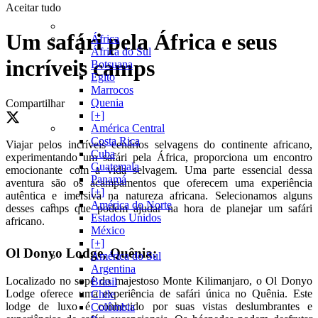
Aceitar tudo
Um safári pela África e seus
África
África do Sul
incríveis camps
Botsuana
Egito
Marrocos
Quenia
Compartilhar
[+]
América Central
Costa Rica
Viajar pelos incríveis cenários selvagens do continente africano,
Cuba
experimentando um safári pela África, proporciona um encontro
Guatemala
emocionante com a vida selvagem. Uma parte essencial dessa
Panamá
aventura são os acampamentos que oferecem uma experiência
[+]
autêntica e imersiva na natureza africana. Selecionamos alguns
América do Norte
desses camps que podem ajudar na hora de planejar um safári
Estados Unidos
africano.
México
[+]
Ol Donyo Lodge, Quênia:
América do Sul
Argentina
Localizado no sopé do majestoso Monte Kilimanjaro, o Ol Donyo
Brasil
Lodge oferece uma experiência de safári única no Quênia. Este
Chile
lodge de luxo é conhecido por suas vistas deslumbrantes e
Colômbia