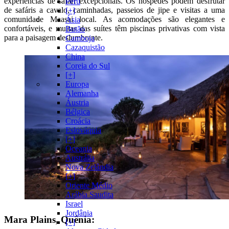
experiências de safári excepcionais. Os hóspedes podem desfrutar
Peru
de safáris a cavalo, caminhadas, passeios de jipe e visitas a uma
[+]
comunidade Maasai local. As acomodações são elegantes e
Ásia
confortáveis, e muitas das suítes têm piscinas privativas com vista
Butão
para a paisagem deslumbrante.
Camboja
Cazaquistão
China
Coreia do Sul
[+]
Europa
Alemanha
Áustria
Bélgica
Croácia
Eslováquia
[+]
Oceania
Austrália
Nova Zelândia
[+]
Oriente Médio
Arábia Saudita
Israel
Jordânia
Mara Plains, Quênia:
[+]