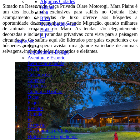
Algumas Cidades
Situado na Reserva de Caça Privada Olare Motorogi, Mara Plains é
Atlanta
um dos locais mais exclusivos para safáris no Quênia. Este
Bali
acampamento de tendas de luxo oferece aos hóspedes a
Brno
oportunidade de testemunhar a Grande Migração, quando milhares
Ceske Budejovice
de animais cruzam o rio Mara. As tendas são elegantemente
Dallas
decoradas e incluem varandas privativas com vista para a paisagem
[+]
circundante. Os safáris aqui são liderados por guias experientes e os
Inspire-se
hóspedes podem esperar avistar uma grande variedade de animais
Voltar
selvagens, incluindo leões, leopardos e elefantes.
Arquitetura e Design
Aventura e Esporte
Bem-estar e Saúde
Brasil
Celebrações
Compras
Cruzeiros
Cultura e História
Dicas
Esqui
Eventos
Família
Fé
Festivais
Gastronomia e Vinhos
Hotelaria e Hospitalidade