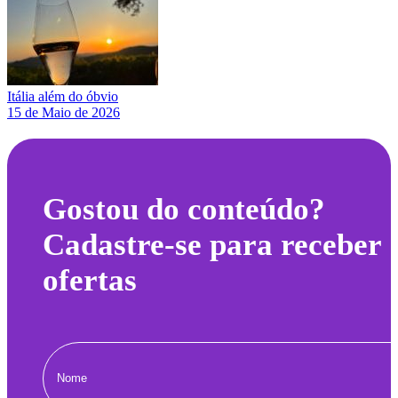
Itália além do óbvio
15 de Maio de 2026
Gostou do conteúdo?
Cadastre-se para receber
ofertas