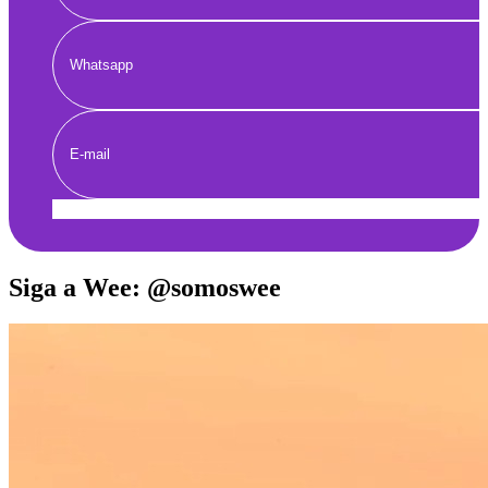
Enviar
Siga a Wee: @somoswee