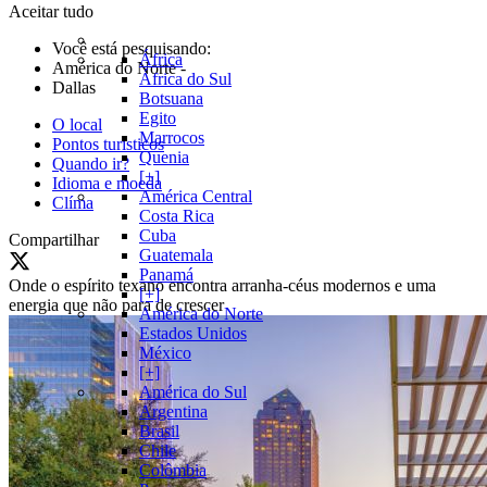
Aceitar tudo
Você está pesquisando:
África
América do Norte
-
África do Sul
Dallas
Botsuana
Egito
O local
Marrocos
Pontos turísticos
Quenia
Quando ir?
[+]
Idioma e moeda
América Central
Clíma
Costa Rica
Cuba
Compartilhar
Guatemala
Panamá
Onde o espírito texano encontra arranha-céus modernos e uma
[+]
energia que não para de crescer
América do Norte
Estados Unidos
México
[+]
América do Sul
Argentina
Brasil
Chile
Colômbia