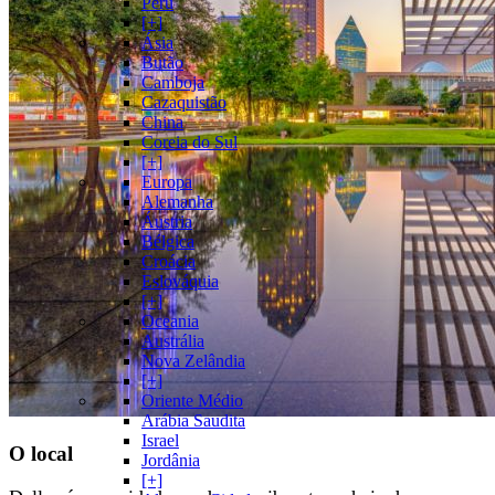
Peru
[+]
Ásia
Butão
Camboja
Cazaquistão
China
Coreia do Sul
[+]
Europa
Alemanha
Áustria
Bélgica
Croácia
Eslováquia
[+]
Oceania
Austrália
Nova Zelândia
[+]
Oriente Médio
Arábia Saudita
Israel
O local
Jordânia
[+]