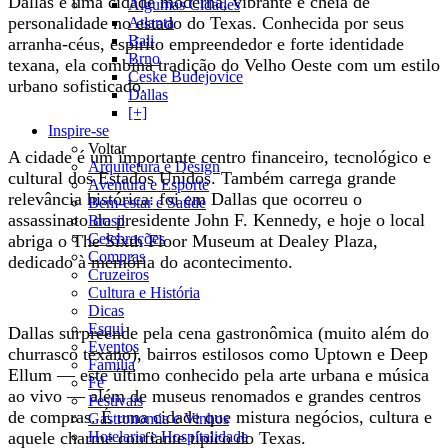
Dallas é uma cidade moderna, vibrante e cheia de
Algumas Cidades
personalidade no estado do Texas. Conhecida por seus
Atlanta
Bali
arranha-céus, espírito empreendedor e forte identidade
Brno
texana, ela combina tradição do Velho Oeste com um estilo
Ceske Budejovice
urbano sofisticado.
Dallas
[+]
Inspire-se
Voltar
A cidade é um importante centro financeiro, tecnológico e
Arquitetura e Design
cultural dos Estados Unidos. Também carrega grande
Aventura e Esporte
relevância histórica: foi em Dallas que ocorreu o
Bem-estar e Saúde
assassinato do presidente John F. Kennedy, e hoje o local
Brasil
Celebrações
abriga o The Sixth Floor Museum at Dealey Plaza,
Compras
dedicado à memória do acontecimento.
Cruzeiros
Cultura e História
Dicas
Esqui
Dallas surpreende pela cena gastronômica (muito além do
Eventos
churrasco texano), bairros estilosos como Uptown e Deep
Família
Ellum — este último conhecido pela arte urbana e música
Fé
ao vivo — além de museus renomados e grandes centros
Festivais
de compras. É uma cidade que mistura negócios, cultura e
Gastronomia e Vinhos
Hotelaria e Hospitalidade
aquele charme confiante típico do Texas.