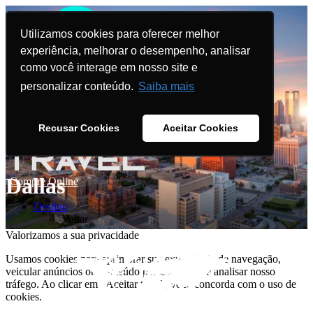
Utilizamos cookies para oferecer melhor
experiência, melhorar o desempenho, analisar
como você interage em nosso site e
personalizar conteúdo.
Saiba mais
Recusar Cookies
Aceitar Cookies
Dallas
Compre Online
Destino
Voltar
Valorizamos a sua privacidade
Usamos cookies para aprimorar sua experiência de navegação,
veicular anúncios ou conteúdo personalizado e analisar nosso
tráfego. Ao clicar em "Aceitar tudo", você concorda com o uso de
cookies.