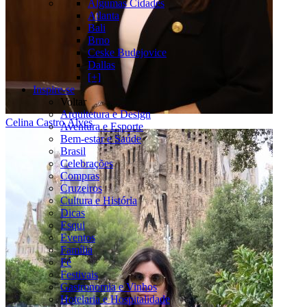
Algumas Cidades
Atlanta
Bali
Brno
Ceske Budejovice
Dallas
[+]
Inspire-se
Voltar
Arquitetura e Design
Celina Castro Alves
Aventura e Esporte
Bem-estar e Saúde
Brasil
Celebrações
Compras
Cruzeiros
Cultura e História
Dicas
Esqui
Eventos
Família
Fé
Festivais
Gastronomia e Vinhos
Hotelaria e Hospitalidade