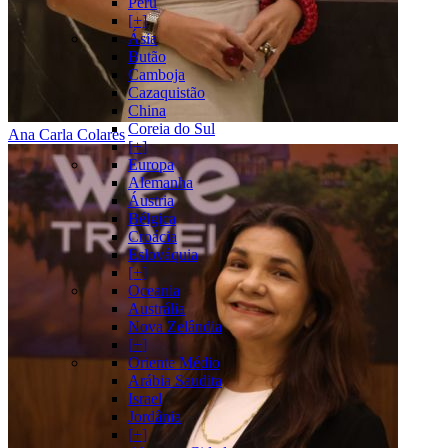
Peru
[+]
Ásia
Butão
Camboja
Cazaquistão
China
Coreia do Sul
Ana Carla Colares
[+]
Europa
Alemanha
Áustria
Bélgica
Croácia
Eslováquia
[+]
Oceania
Austrália
Nova Zelândia
[+]
Oriente Médio
Arábia Saudita
Israel
Jordânia
[+]