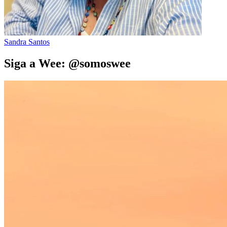
Sandra Santos
Siga a Wee: @somoswee