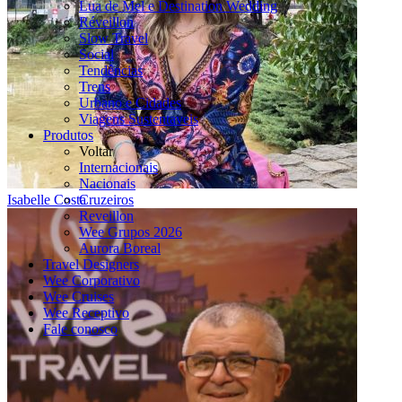
Lua de Mel e Destination Wedding
Réveillon
Slow Travel
Social
Tendências
Trens
Urbano e Cidades
Viagens Sustentaveis
Produtos
Voltar
Internacionais
Nacionais
Isabelle Costa
Cruzeiros
Reveillon
Wee Grupos 2026
Aurora Boreal
Travel Designers
Wee Corporativo
Wee Cruises
Wee Receptivo
Fale conosco