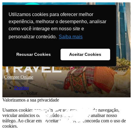
Utilizamos cookies para oferecer melhor
experiência, melhorar o desempenho, analisar
como você interage em nosso site e
personalizar conteúdo.
Saiba mais
Recusar Cookies
Aceitar Cookies
Compre Online
Destino
Voltar
Valorizamos a sua privacidade
Usamos cookies para aprimorar sua experiência de navegação,
veicular anúncios ou conteúdo personalizado e analisar nosso
tráfego. Ao clicar em "Aceitar tudo", você concorda com o uso de
cookies.