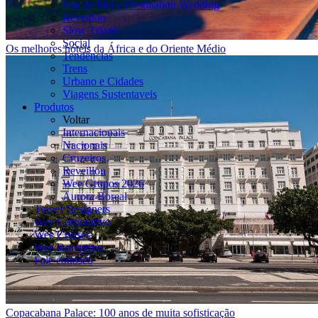
Lua de Mel e Destination Wedding
Réveillon
Slow Travel
Social
Os melhores hóteis da África e do Oriente Médio
Tendências
Trens
Urbano e Cidades
Viagens Sustentaveis
Produtos
Voltar
Internacionais
Nacionais
Cruzeiros
Reveillon
Wee Grupos 2026
Aurora Boreal
Travel Designers
Wee Corporativo
Wee Cruises
Wee Receptivo
Fale conosco
Copacabana Palace: 100 anos de muita sofisticação