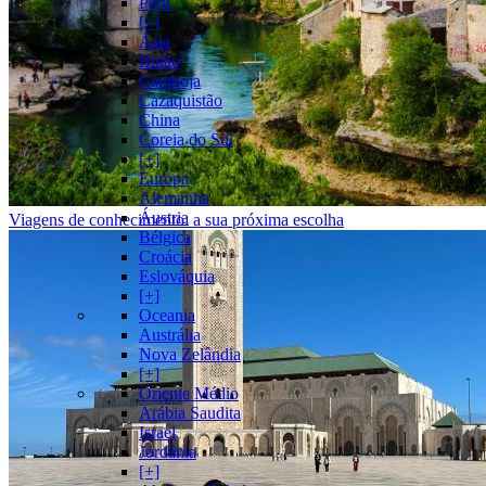
Peru
[+]
Ásia
Butão
Camboja
Cazaquistão
China
Coreia do Sul
[+]
Europa
Alemanha
Áustria
Viagens de conhecimento: a sua próxima escolha
Bélgica
Croácia
Eslováquia
[+]
Oceania
Austrália
Nova Zelândia
[+]
Oriente Médio
Arábia Saudita
Israel
Jordânia
[+]