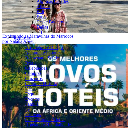
Algumas Cidades
Atlanta
Bali
Brno
Ceske Budejovice
Dallas
[+]
Explorando as Maravilhas do Marrocos
Inspire-se
por Natália Abreu
Voltar
Arquitetura e Design
Aventura e Esporte
Bem-estar e Saúde
Brasil
Celebrações
Compras
Cruzeiros
Cultura e História
Dicas
Esqui
Eventos
Família
Fé
Festivais
Gastronomia e Vinhos
Hotelaria e Hospitalidade