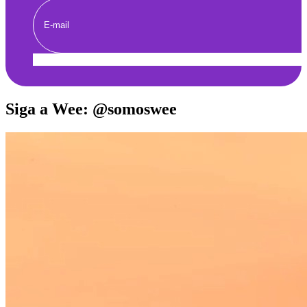
Enviar
Siga a Wee: @somoswee