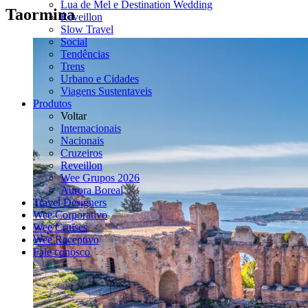
Lua de Mel e Destination Wedding
Taormina
Réveillon
Slow Travel
Social
Tendências
Trens
Urbano e Cidades
Viagens Sustentaveis
Produtos
Voltar
Internacionais
Nacionais
Cruzeiros
Reveillon
Wee Grupos 2026
Aurora Boreal
Travel Designers
Wee Corporativo
Wee Cruises
Wee Receptivo
Fale conosco