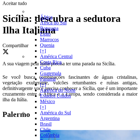
Aceitar tudo
Sicília: descubra a sedutora
África
África do Sul
Ilha Italiana
Botsuana
Egito
Marrocos
Quenia
Compartilhar
[+]
América Central
Costa Rica
A sua viagem pela Itália precisa ter uma parada na Sicília.
Cuba
Guatemala
Se você busca combinações fascinantes de águas cristalinas,
Panamá
vegetação exuberante, vulcões retumbantes e ruínas antigas,
[+]
definitivamente você precisa conhecer a Sicília, que é um importante
América do Norte
cruzamento entre a África e a Europa, sendo considerada a maior
Estados Unidos
ilha da Itália.
México
[+]
América do Sul
Palermo
Argentina
Brasil
Chile
Colômbia