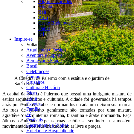
Algumas Cidades
Atlanta
Bali
Brno
Ceske Budejovice
Dallas
[+]
Inspire-se
Voltar
Arquitetura e Design
Aventura e Esporte
Bem-estar e Saúde
Brasil
Celebrações
Compras
A Catedral de Palermo com a estátua e o jardim de
Cruzeiros
Santa Rosália.
Cultura e História
Dicas
A capital da Sicília é Palermo que possui uma intrigante mistura de
Esqui
estilos arquitetônicos e culturais. A cidade foi governada há tempos
Eventos
atrás por fenícios, árabes e normandos e cada um deixou sua marca.
Família
As ruas de Palermo geralmente são tomadas por uma mistura
Fé
agradável de arquitetura romana, bizantina e árabe normanda. Faça
Festivais
ótimas caminhadas pelas ruas caóticas, sentindo a atmosfera
Gastronomia e Vinhos
movimentada por seus mercados ao ar livre e praças.
Hotelaria e Hospitalidade