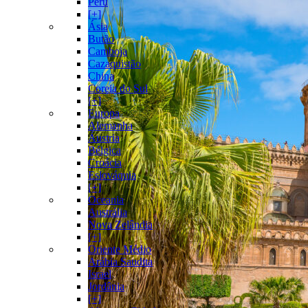
Peru
[+]
Ásia
Butão
Camboja
Cazaquistão
China
Coreia do Sul
[+]
Europa
Alemanha
Áustria
Bélgica
Croácia
Eslováquia
[+]
Oceania
Austrália
Nova Zelândia
[+]
Oriente Médio
Arábia Saudita
Israel
Jordânia
[+]