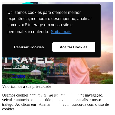
Utilizamos cookies para oferecer melhor
experiência, melhorar o desempenho, analisar
como você interage em nosso site e
personalizar conteúdo.
Saiba mais
Recusar Cookies
Aceitar Cookies
Compre Online
Destino
Voltar
Valorizamos a sua privacidade
Usamos cookies para aprimorar sua experiência de navegação,
veicular anúncios ou conteúdo personalizado e analisar nosso
tráfego. Ao clicar em "Aceitar tudo", você concorda com o uso de
cookies.