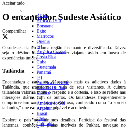
Aceitar tudo
O encantador Sudeste Asiático
África
África do Sul
Botsuana
Compartilhar
Egito
Marrocos
Quenia
[+]
O sudeste asiatico é uma região fascinante e diversificada. Talvez
América Central
seja o destino ideal para qualquer viajante ávido em busca de
Costa Rica
experiências únicas.
Cuba
Guatemala
Tailândia
Panamá
[+]
Encantadora e cativante. São muito mais os adjetivos dados à
América do Norte
Tailândia, que transforma a vida de seus visitantes. A cultura
Estados Unidos
tailandesa valoriza muito o respeito e a cortesia, e isso se reflete nas
México
interações diárias com os outros. Os tailandeses frequentemente
[+]
cumprimentam com o sorriso caloroso, conhecido como "o sorriso
América do Sul
tailandês," que é um gesto amigável e acolhedor.
Argentina
Brasil
Chile
Explore o país nos mínimos detalhes. Participe do festival das
Colômbia
lanternas, conheça as praias incríveis de Pukhet, navegue no