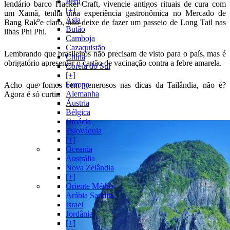
Peru
lendário barco Hacker-Craft, vivencie antigos rituais de cura com
[+]
um Xamã, tenha uma experiência gastronômica no Mercado de
Ásia
Bang Rak e claro, não deixe de fazer um passeio de Long Tail nas
Butão
ilhas Phi Phi.
Camboja
Cazaquistão
Lembrando que brasileiros não precisam de visto para o país, mas é
China
obrigatório apresentar o cartão de vacinação contra a febre amarela.
Coreia do Sul
[+]
Europa
Acho que fomos bem generosos nas dicas da Tailândia, não é?
Alemanha
Agora é só curtir.
Áustria
Bélgica
Croácia
Eslováquia
[+]
Oceania
Austrália
Nova Zelândia
[+]
Oriente Médio
Arábia Saudita
Israel
Jordânia
[+]