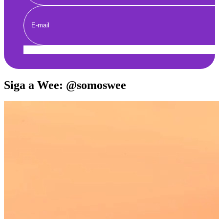
Enviar
Siga a Wee: @somoswee