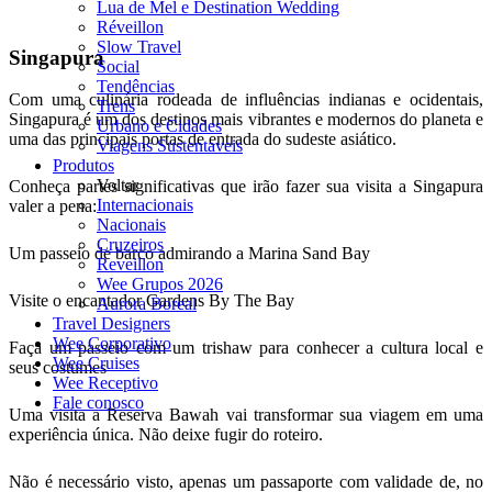
Lua de Mel e Destination Wedding
Réveillon
Slow Travel
Singapura
Social
Tendências
Com uma culinária rodeada de influências indianas e ocidentais,
Trens
Singapura é um dos destinos mais vibrantes e modernos do planeta e
Urbano e Cidades
uma das principais portas de entrada do sudeste asiático.
Viagens Sustentaveis
Produtos
Voltar
Conheça partes significativas que irão fazer sua visita a Singapura
Internacionais
valer a pena:
Nacionais
Cruzeiros
Um passeio de barco admirando a Marina Sand Bay
Reveillon
Wee Grupos 2026
Visite o encantador Gardens By The Bay
Aurora Boreal
Travel Designers
Wee Corporativo
Faça um passeio com um trishaw para conhecer a cultura local e
Wee Cruises
seus costumes
Wee Receptivo
Fale conosco
Uma visita a Reserva Bawah vai transformar sua viagem em uma
experiência única. Não deixe fugir do roteiro.
Não é necessário visto, apenas um passaporte com validade de, no