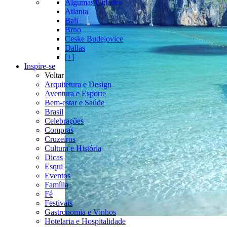
Algumas Cidades
Atlanta
Bali
Brno
Ceske Budejovice
Dallas
[+]
Inspire-se
Voltar
Arquitetura e Design
Aventura e Esporte
Bem-estar e Saúde
Brasil
Celebrações
Compras
Cruzeiros
Cultura e História
Dicas
Esqui
Eventos
Família
Fé
Festivais
Gastronomia e Vinhos
Hotelaria e Hospitalidade