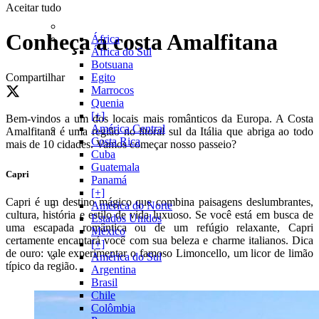
Aceitar tudo
Conheça a costa Amalfitana
África
África do Sul
Botsuana
Compartilhar
Egito
Marrocos
Quenia
[+]
Bem-vindos a um dos locais mais românticos da Europa. A Costa
América Central
Amalfitana é uma região no litoral sul da Itália que abriga ao todo
Costa Rica
mais de 10 cidades. Vamos começar nosso passeio?
Cuba
Guatemala
Capri
Panamá
[+]
Capri é um destino mágico que combina paisagens deslumbrantes,
América do Norte
cultura, história e estilo de vida luxuoso. Se você está em busca de
Estados Unidos
uma escapada romântica ou de um refúgio relaxante, Capri
México
certamente encantará você com sua beleza e charme italianos. Dica
[+]
de ouro: vale experimentar o famoso Limoncello, um licor de limão
América do Sul
típico da região.
Argentina
Brasil
Chile
Colômbia