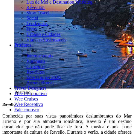
Lua de Mel e Destination Wedding
Réveillon
Slow Travel
Social
Tendências
Trens
Urbano e Cidades
Viagens Sustentaveis
Produtos
Voltar
Internacionais
Nacionais
Cruzeiros
Reveillon
Wee Grupos 2026
Aurora Boreal
Travel Designers
Positano
Wee Corporativo
Wee Cruises
Wee Receptivo
Ravello
Fale conosco
Conhecida por suas vistas panorâmicas deslumbrantes do Mar
Tirreno e por sua atmosfera romântica, Ravello é um destino
encantador que não pode ficar de fora. A música é uma parte
importante da cultura de Ravello. Durante o verão, a cidade oferece