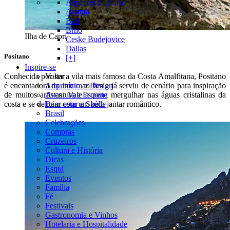
Algumas Cidades
Atlanta
Bali
Brno
Ilha de Capri
Ceske Budejovice
Dallas
Positano
[+]
Inspire-se
Voltar
Conhecida por ser a vila mais famosa da Costa Amalfitana, Positano
Arquitetura e Design
é encantadora do início ao fim e já serviu de cenário para inspiração
Aventura e Esporte
de muitos artistas. Vale a pena mergulhar nas águas cristalinas da
Bem-estar e Saúde
costa e se deliciar com um belo jantar romântico.
Brasil
Celebrações
Compras
Cruzeiros
Cultura e História
Dicas
Esqui
Eventos
Família
Fé
Festivais
Gastronomia e Vinhos
Hotelaria e Hospitalidade