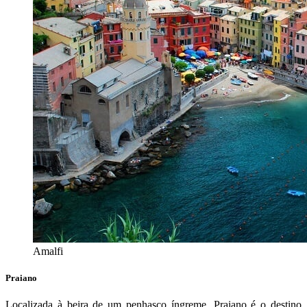
Amalfi
Praiano
Localizada à beira de um penhasco íngreme, Praiano é o destino