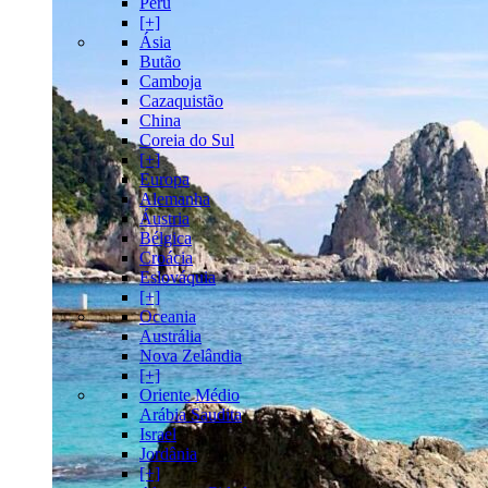
Peru
[+]
Ásia
Butão
Camboja
Cazaquistão
China
Coreia do Sul
[+]
Europa
Alemanha
Áustria
Bélgica
Croácia
Eslováquia
[+]
Oceania
Austrália
Nova Zelândia
[+]
Oriente Médio
Arábia Saudita
Israel
Jordânia
[+]