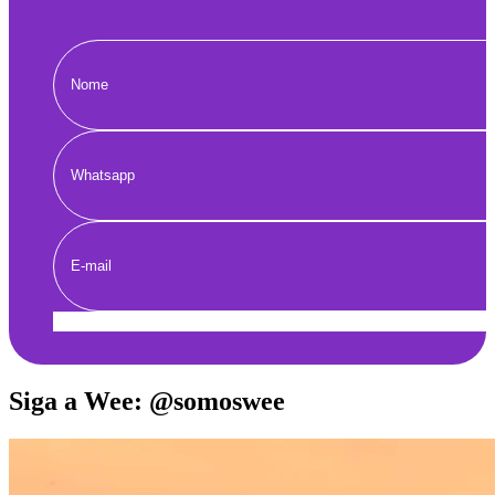
Enviar
Siga a Wee: @somoswee