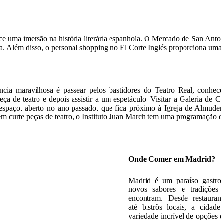
erece uma imersão na história literária espanhola. O Mercado de San A
a. Além disso, o personal shopping no El Corte Inglés proporciona uma
ncia maravilhosa é passear pelos bastidores do Teatro Real, conh
ça de teatro e depois assistir a um espetáculo. Visitar a Galeria de C
paço, aberto no ano passado, que fica próximo à Igreja de Almude
em curte peças de teatro, o Instituto Juan March tem uma programação e
Onde Comer em Madrid?
Madrid é um paraíso gastr
novos sabores e tradições 
encontram. Desde restaurant
até bistrôs locais, a cidad
variedade incrível de opções 