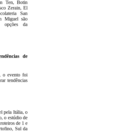
on Ten, Botin
sco Zerain, El
olateria San
n Miguel são
as opções da
endências de
, o evento foi
rar tendências
pela Itália, o
, o estúdio de
roteiros de 1 e
tofino, Sul da