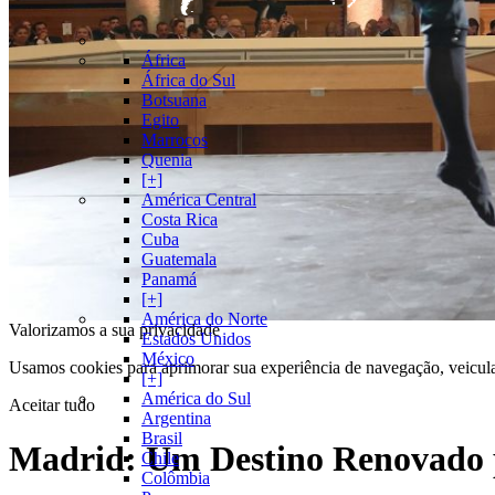
África
África do Sul
Botsuana
Egito
Marrocos
Quenia
[+]
América Central
Costa Rica
Cuba
Guatemala
Panamá
[+]
América do Norte
Valorizamos a sua privacidade
Estados Unidos
México
Usamos cookies para aprimorar sua experiência de navegação, veicula
[+]
América do Sul
Aceitar tudo
Argentina
Brasil
Madrid: Um Destino Renovado p
Chile
Colômbia