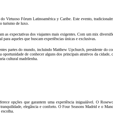
co do Virtuoso Fórum Latinoamérica y Caribe. Este evento, tradicional
do turismo de luxo.
am as expectativas dos viajantes mais exigentes. Com um mix diversifi
al para aqueles que buscam experiências únicas e exclusivas.
erentes partes do mundo, incluindo Matthew Upchurch, presidente do c
s a oportunidade de conhecer alguns dos principais atrativos da cidade
ria cultural madrilenha.
ferece opções que garantem uma experiência inigualável. O Rosewoo
a tranquilidade, elegância e conforto. O Four Seasons Madrid e o Mand
 escolha.