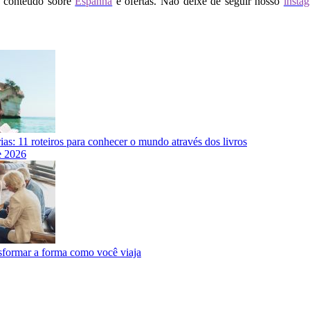
o conteúdo sobre
Espanha
e ofertas. Não deixe de seguir nosso
insta
rias: 11 roteiros para conhecer o mundo através dos livros
e 2026
nsformar a forma como você viaja