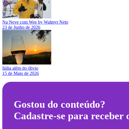
Na Neve com Wee by Walmyr Neto
23 de Junho de 2026
Itália além do óbvio
15 de Maio de 2026
Gostou do conteúdo?
Cadastre-se para receber 