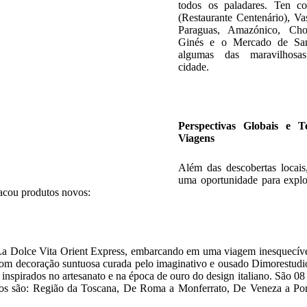
todos os paladares. Ten c
(Restaurante Centenário), Va
Paraguas, Amazónico, Choc
Ginés e o Mercado de Sa
algumas das maravilhos
cidade.
Perspectivas Globais e T
Viagens
Além das descobertas locais
uma oportunidade para explo
tacou produtos novos:
 Dolce Vita Orient Express, embarcando em uma viagem inesquecível 
m decoração suntuosa curada pelo imaginativo e ousado Dimorestudio
inspirados no artesanato e na época de ouro do design italiano. São 08 
teiros são: Região da Toscana, De Roma a Monferrato, De Veneza a Por