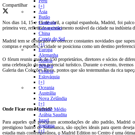
Peru
Compartilhar
[+]
Ásia
Butão
Nos dias 14, 15 e 16 de abril, a capital espanhola, Madrid, foi pal
Camboja
primeira vez, refletindo o crescimento notável da cidade na indústria 
Cazaquistão
China
Coreia do Sul
Madrid tem se destacado ao oferecer constantes novidades que super
[+]
compras e esportes, a cidade se posiciona como um destino preferenci
Europa
Alemanha
O fórum reuniu mais de 150 proprietários, diretores e sócios de dif
Áustria
uma celebração do seu potencial turístico. Durante o evento, tivemo
Bélgica
Galeria das Coleções Reais, pontos que são testemunhas da rica tapeça
Croácia
Eslováquia
[+]
Oceania
Austrália
Nova Zelândia
[+]
Onde Ficar em Madrid?
Oriente Médio
Arábia Saudita
Israel
Para aqueles que procuram acomodações de alto padrão, Madrid o
Jordânia
prestigioso bairro de Salamanca, são opções ideais para quem desej
[+]
estadia mais contemporânea, o Madrid Edition no Centro é uma ótima