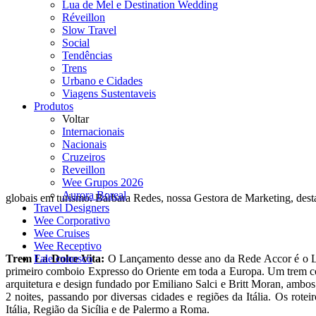
Lua de Mel e Destination Wedding
Réveillon
Slow Travel
Social
Tendências
Trens
Urbano e Cidades
Viagens Sustentaveis
Produtos
Voltar
Internacionais
Nacionais
Cruzeiros
Reveillon
Wee Grupos 2026
Aurora Boreal
globais em turismo. Bárbara Redes, nossa Gestora de Marketing, des
Travel Designers
Wee Corporativo
Wee Cruises
Wee Receptivo
Trem La Dolce Vita:
O Lançamento desse ano da Rede Accor é o La
Fale conosco
primeiro comboio Expresso do Oriente em toda a Europa. Um trem co
arquitetura e design fundado por Emiliano Salci e Britt Moran, ambos 
2 noites, passando por diversas cidades e regiões da Itália. Os ro
Itália, Região da Sicília e de Palermo a Roma.