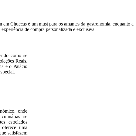
nton em Chuecas é um must para os amantes da gastronomia, enquanto a
 experiência de compra personalizada e exclusiva.
ecendo como se
oleções Reais,
na e o Palácio
special.
onômico, onde
culinárias se
es estrelados
e oferece uma
que satisfazem