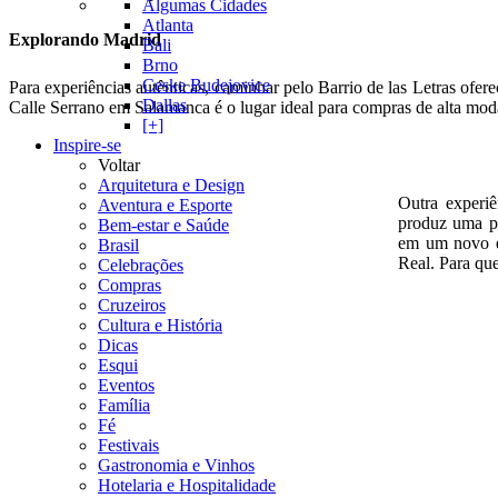
Algumas Cidades
Atlanta
Explorando Madrid
Bali
Brno
Ceske Budejovice
Para experiências autênticas, caminhar pelo Barrio de las Letras of
Dallas
Calle Serrano em Salamanca é o lugar ideal para compras de alta mod
[+]
Inspire-se
Voltar
Arquitetura e Design
Outra experiê
Aventura e Esporte
produz uma pe
Bem-estar e Saúde
em um novo es
Brasil
Real. Para qu
Celebrações
Compras
Cruzeiros
Cultura e História
Dicas
Esqui
Eventos
Família
Fé
Festivais
Gastronomia e Vinhos
Hotelaria e Hospitalidade