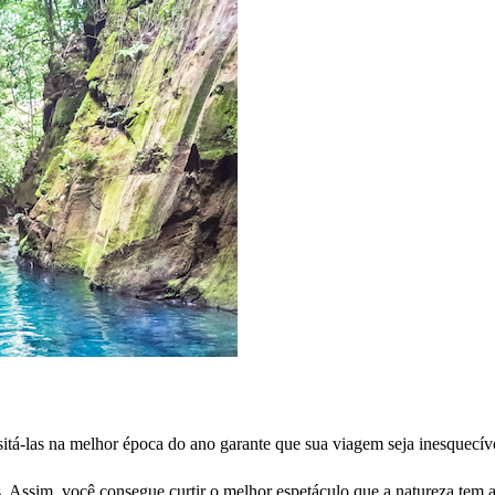
sitá-las na melhor época do ano garante que sua viagem seja inesquecív
vas. Assim, você consegue curtir o melhor espetáculo que a natureza tem 