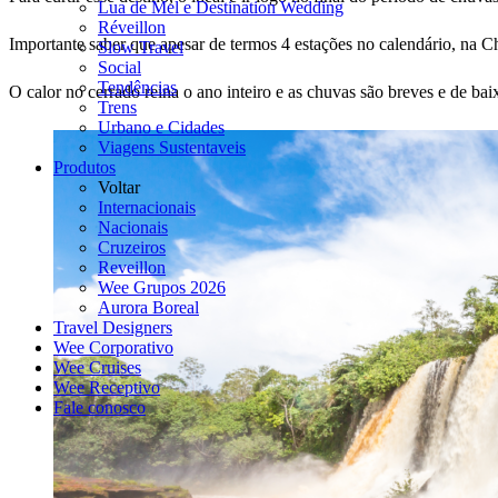
Lua de Mel e Destination Wedding
Réveillon
Importante saber que apesar de termos 4 estações no calendário, na C
Slow Travel
Social
Tendências
O calor no cerrado reina o ano inteiro e as chuvas são breves e de 
Trens
Urbano e Cidades
Viagens Sustentaveis
Produtos
Voltar
Internacionais
Nacionais
Cruzeiros
Reveillon
Wee Grupos 2026
Aurora Boreal
Travel Designers
Wee Corporativo
Wee Cruises
Wee Receptivo
Fale conosco