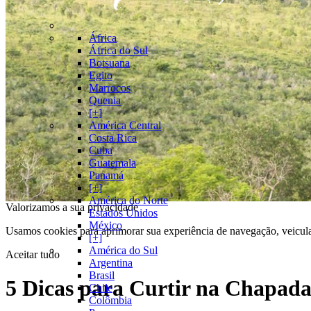
África
África do Sul
Botsuana
Egito
Marrocos
Quenia
[+]
América Central
Costa Rica
Cuba
Guatemala
Panamá
[+]
América do Norte
Valorizamos a sua privacidade
Estados Unidos
México
Usamos cookies para aprimorar sua experiência de navegação, veicula
[+]
América do Sul
Aceitar tudo
Argentina
Brasil
5 Dicas para Curtir na Chapad
Chile
Colômbia