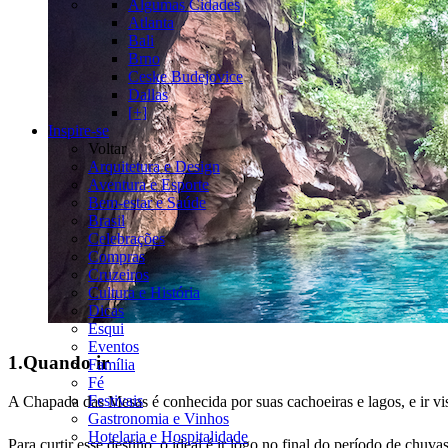
Algumas Cidades
Atlanta
Bali
Brno
Ceske Budejovice
Dallas
[+]
Inspire-se
Voltar
Arquitetura e Design
Aventura e Esporte
Bem-estar e Saúde
Brasil
Celebrações
Compras
Cruzeiros
Cultura e História
Dicas
Esqui
Eventos
1.Quando ir
Família
Fé
Festivais
A Chapada das Mesas é conhecida por suas cachoeiras e lagos, e ir vi
Gastronomia e Vinhos
Hotelaria e Hospitalidade
Para curtir esse destino, o ideal é ir logo no final do período de chu