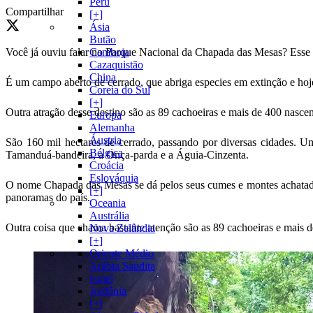
Peru
Compartilhar
[+]
Ásia
Butão
Você já ouviu falar no Parque Nacional da Chapada das Mesas? Esse p
Camboja
Cazaquistão
China
É um campo aberto de cerrado, que abriga especies em extinção e hoje
Coreia do Sul
[+]
Outra atração desse destino são as 89 cachoeiras e mais de 400 nascen
Europa
Alemanha
Áustria
São 160 mil hectares de cerrado, passando por diversas cidades. U
Bélgica
Tamanduá-bandeira, a Onça-parda e a Águia-Cinzenta.
Croácia
Eslováquia
O nome Chapada das Mesas se dá pelos seus cumes e montes achatado
[+]
panoramas do país.
Oceania
Austrália
Outra coisa que chama bastante atenção são as 89 cachoeiras e mais d
Nova Zelândia
[+]
Oriente Médio
Arábia Saudita
Israel
Jordânia
[+]