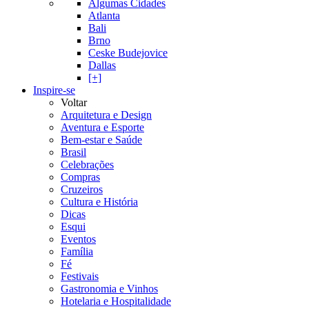
Algumas Cidades
Atlanta
Bali
Brno
Ceske Budejovice
Dallas
[+]
Inspire-se
Voltar
Arquitetura e Design
Aventura e Esporte
Bem-estar e Saúde
Brasil
Celebrações
Compras
Cruzeiros
Cultura e História
Dicas
Esqui
Eventos
Família
Fé
Festivais
Gastronomia e Vinhos
Hotelaria e Hospitalidade