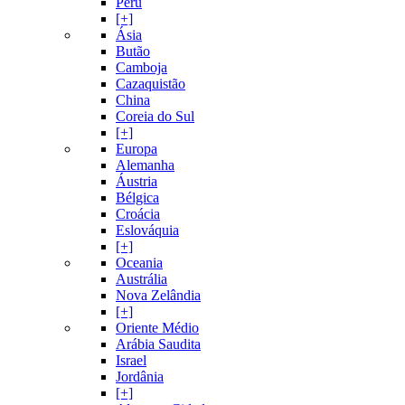
Peru
[+]
Ásia
Butão
Camboja
Cazaquistão
China
Coreia do Sul
[+]
Europa
Alemanha
Áustria
Bélgica
Croácia
Eslováquia
[+]
Oceania
Austrália
Nova Zelândia
[+]
Oriente Médio
Arábia Saudita
Israel
Jordânia
[+]