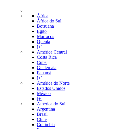
África
África do Sul
Botsuana
Egito
Marrocos
Quenia
[+]
América Central
Costa Rica
Cuba
Guatemala
Panamá
[+]
América do Norte
Estados Unidos
México
[+]
América do Sul
Argentina
Brasil
Chile
Colômbia