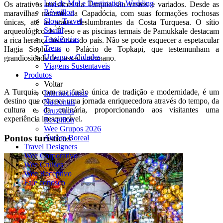
Lua de Mel e Destination Wedding
Os atrativos turísticos da Turquia são vastos e variados. Desde as
Réveillon
maravilhas naturais da Capadócia, com suas formações rochosas
Slow Travel
únicas, até as praias deslumbrantes da Costa Turquesa. O sítio
Social
arqueológico de Éfeso e as piscinas termais de Pamukkale destacam
Tendências
a rica herança histórica do país. Não se pode esquecer a espetacular
Trens
Hagia Sophia e o Palácio de Topkapi, que testemunham a
Urbano e Cidades
grandiosidade do passado otomano.
Viagens Sustentaveis
Produtos
Voltar
A Turquia, com sua fusão única de tradição e modernidade, é um
Internacionais
destino que oferece uma jornada enriquecedora através do tempo, da
Nacionais
cultura e da culinária, proporcionando aos visitantes uma
Cruzeiros
experiência inesquecível.
Reveillon
Wee Grupos 2026
Pontos turísticos
Aurora Boreal
Travel Designers
Wee Corporativo
Wee Cruises
Wee Receptivo
Fale conosco