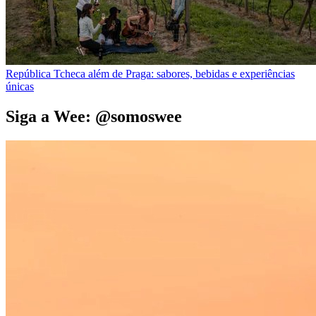
República Tcheca além de Praga: sabores, bebidas e experiências
únicas
Siga a Wee: @somoswee