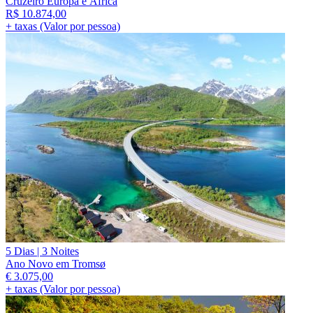
Cruzeiro Europa e África
R$
10.874,00
+ taxas (Valor por pessoa)
5 Dias | 3 Noites
Ano Novo em Tromsø
€
3.075,00
+ taxas (Valor por pessoa)