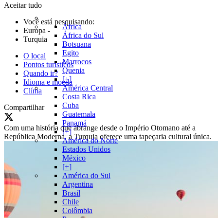
Aceitar tudo
Você está pesquisando:
África
Europa
-
África do Sul
Turquia
Botsuana
Egito
O local
Marrocos
Pontos turísticos
Quenia
Quando ir?
[+]
Idioma e moeda
América Central
Clíma
Costa Rica
Cuba
Compartilhar
Guatemala
Panamá
Com uma história que abrange desde o Império Otomano até a
[+]
República Moderna, a Turquia oferece uma tapeçaria cultural única.
América do Norte
Estados Unidos
México
[+]
América do Sul
Argentina
Brasil
Chile
Colômbia