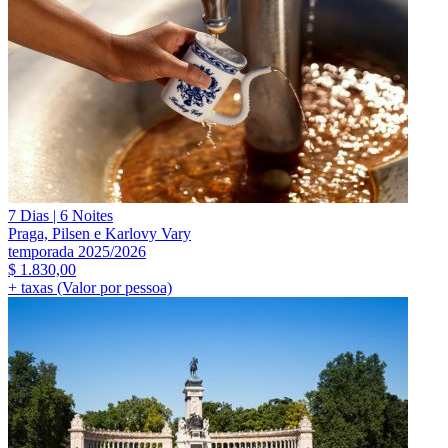
7 Dias | 6 Noites
Praga, Pilsen e Karlovy Vary
temporada 2025/2026
$
1.830,00
+ taxas (Valor por pessoa)