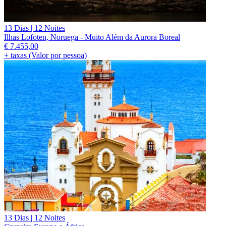
13 Dias | 12 Noites
Ilhas Lofoten, Noruega - Muito Além da Aurora Boreal
€
7.455,00
+ taxas (Valor por pessoa)
13 Dias | 12 Noites