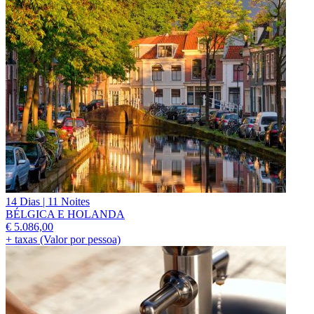
14 Dias | 11 Noites
BÉLGICA E HOLANDA
€
5.086,00
+ taxas (Valor por pessoa)