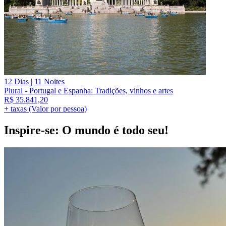
12 Dias | 11 Noites
Plural - Portugal e Espanha: Tradições, vinhos e artes
R$
35.841,20
+ taxas (Valor por pessoa)
Inspire-se: O mundo é todo seu!