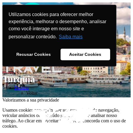
Utilizamos cookies para oferecer melhor
experiência, melhorar o desempenho, analisar
como você interage em nosso site e
personalizar conteúdo.
Saiba mais
Recusar Cookies
Aceitar Cookies
Turquia
Compre Online
Destino
Voltar
Valorizamos a sua privacidade
Usamos cookies para aprimorar sua experiência de navegação,
veicular anúncios ou conteúdo personalizado e analisar nosso
tráfego. Ao clicar em "Aceitar tudo", você concorda com o uso de
cookies.