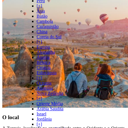
Peru
[+]
Ásia
Butão
Camboja
Cazaquistão
China
Coreia do Sul
[+]
Europa
Alemanha
Áustria
Bélgica
Croácia
Eslováquia
[+]
Oceania
Austrália
Nova Zelândia
[+]
Oriente Médio
Arábia Saudita
Israel
O local
Jordânia
[+]