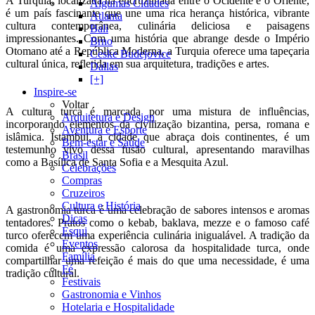
A Turquia, localizada na encruzilhada entre o Ocidente e o Oriente,
Algumas Cidades
é um país fascinante que une uma rica herança histórica, vibrante
Atlanta
cultura contemporânea, culinária deliciosa e paisagens
Bali
impressionantes. Com uma história que abrange desde o Império
Brno
Otomano até a República Moderna, a Turquia oferece uma tapeçaria
Ceske Budejovice
cultural única, refletida em sua arquitetura, tradições e artes.
Dallas
[+]
Inspire-se
Voltar
A cultura turca é marcada por uma mistura de influências,
Arquitetura e Design
incorporando elementos da civilização bizantina, persa, romana e
Aventura e Esporte
islâmica. Istambul, a cidade que abraça dois continentes, é um
Bem-estar e Saúde
testemunho vivo dessa fusão cultural, apresentando maravilhas
Brasil
como a Basílica de Santa Sofia e a Mesquita Azul.
Celebrações
Compras
Cruzeiros
Cultura e História
A gastronomia turca é uma celebração de sabores intensos e aromas
Dicas
tentadores. Pratos como o kebab, baklava, mezze e o famoso café
Esqui
turco oferecem uma experiência culinária inigualável. A tradição da
Eventos
comida é uma expressão calorosa da hospitalidade turca, onde
Família
compartilhar uma refeição é mais do que uma necessidade, é uma
Fé
tradição cultural.
Festivais
Gastronomia e Vinhos
Hotelaria e Hospitalidade