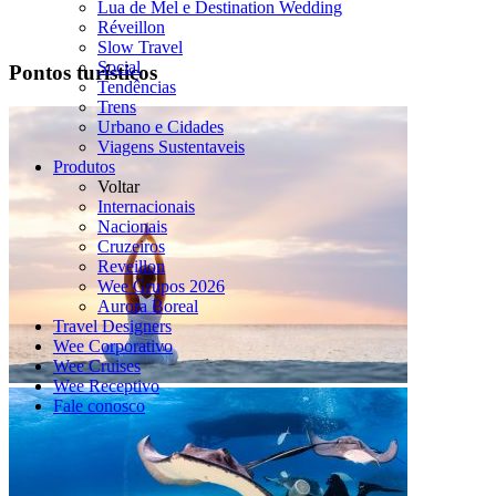
Lua de Mel e Destination Wedding
Réveillon
Slow Travel
Social
Pontos turísticos
Tendências
Trens
Urbano e Cidades
Viagens Sustentaveis
Produtos
Voltar
Internacionais
Nacionais
Cruzeiros
Reveillon
Wee Grupos 2026
Aurora Boreal
Travel Designers
Wee Corporativo
Wee Cruises
Wee Receptivo
Fale conosco