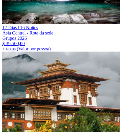
17 Dias | 16 Noites
Ásia Central - Rota da seda
Grupos 2026
$
39.500,00
+ taxas (Valor por pessoa)