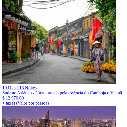
19 Dias | 18 Noites
Sudeste Asiático - Uma jornada pela essência do Camboja e Vietnã
$
12.970,00
+ taxas (Valor por pessoa)