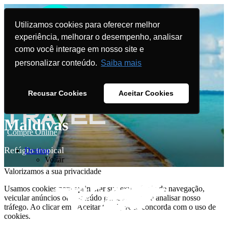
Utilizamos cookies para oferecer melhor
experiência, melhorar o desempenho, analisar
como você interage em nosso site e
personalizar conteúdo.
Saiba mais
Recusar Cookies
Aceitar Cookies
Maldivas
Compre Online
Refúgio tropical
Destino
Voltar
Valorizamos a sua privacidade
Usamos cookies para aprimorar sua experiência de navegação,
veicular anúncios ou conteúdo personalizado e analisar nosso
tráfego. Ao clicar em "Aceitar tudo", você concorda com o uso de
cookies.