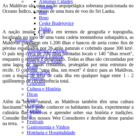
Algumas Cidades
As Maldivas são uma nação arquipelágica soberana posicionada no
Atlanta
Oceano Índico, a menos de uma hora de voo do Sri Lanka.
Bali
Brno
Ceske Budejovice
Dallas
A nação insular é única em termos de geografia e topografia,
[+]
localizada no topo de uma vasta cadeia montanhosa subaquática, as
Inspire-se
Maldivas consistem em 1.200 ilhas e bancos de areia como fios de
Voltar
pérolas espalhados por 26 atóis naturais e cobrindo quase 300 km².
Arquitetura e Design
O país tem cerca de 200 ilhas habitadas locais e 140 "ilhas resort",
Aventura e Esporte
enquanto o restante é desabitado. Todas as ilhas são circundadas por
Bem-estar e Saúde
uma lagoa de águas cristalinas, protegidas por uma estrutura de
Brasil
recife. O conceito "uma ilha, um resort" é único para as Maldivas,
Celebrações
com a massa de terra de cada ilha em qualquer lugar entre 1 - 2
Compras
quilômetros de circunferência total.
Cruzeiros
Cultura e História
Dicas
Esqui
Além da beleza natural, as Maldivas também têm uma cultura
Eventos
fascinante. Você pode conhecer os habitantes locais, experimentar a
Família
culinária das Maldivas e aprender sobre sua história e tradições.
Fé
Consulte um dos nossos Wee Consultores e desfrute desse paraíso
Festivais
na terra.
Gastronomia e Vinhos
Hotelaria e Hospitalidade