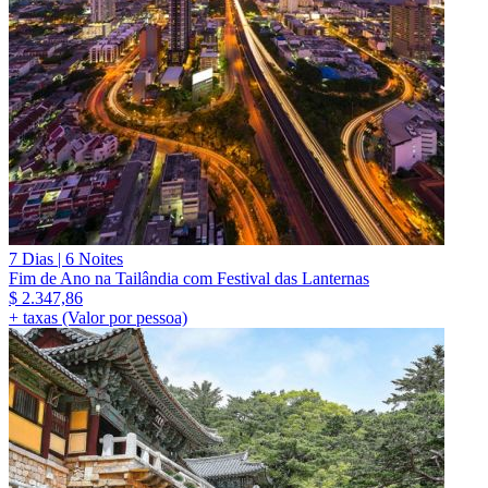
7 Dias | 6 Noites
Fim de Ano na Tailândia com Festival das Lanternas
$
2.347,86
+ taxas (Valor por pessoa)