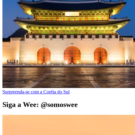
Surpreenda-se com a Coréia do Sul
Siga a Wee: @somoswee