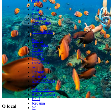
Peru
[+]
Ásia
Butão
Camboja
Cazaquistão
China
Coreia do Sul
[+]
Europa
Alemanha
Áustria
Bélgica
Croácia
Eslováquia
[+]
Oceania
Austrália
Nova Zelândia
[+]
Oriente Médio
Arábia Saudita
Israel
Jordânia
O local
[+]