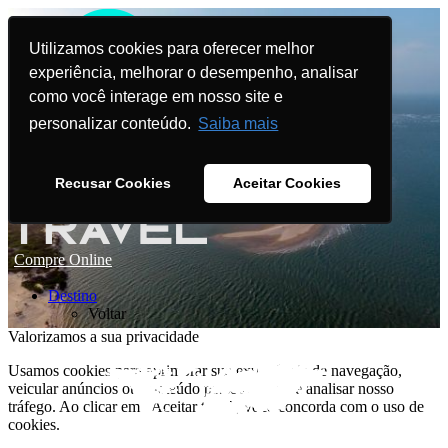
Utilizamos cookies para oferecer melhor
experiência, melhorar o desempenho, analisar
como você interage em nosso site e
personalizar conteúdo.
Saiba mais
Recusar Cookies
Aceitar Cookies
Compre Online
Destino
Voltar
Valorizamos a sua privacidade
Usamos cookies para aprimorar sua experiência de navegação,
veicular anúncios ou conteúdo personalizado e analisar nosso
tráfego. Ao clicar em "Aceitar tudo", você concorda com o uso de
cookies.