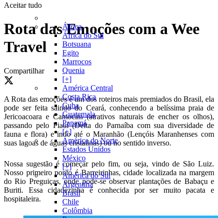
Aceitar tudo
Rota das Emoções com a Wee
África
África do Sul
Travel
Botsuana
Egito
Marrocos
Quenia
Compartilhar
[+]
América Central
Costa Rica
A Rota das emoções é um dos roteiros mais premiados do Brasil, ela
Cuba
pode ser feita saindo do Ceará, conhecendo a belíssima praia de
Guatemala
Jericoacoara e Camocim (atrativos naturais de encher os olhos),
Panamá
passando pelo Piauí (Delta do Parnaíba com sua diversidade de
[+]
fauna e flora) e indo até o Maranhão (Lençóis Maranhenses com
América do Norte
suas lagoas de águas cristalinas) ou no sentido inverso.
Estados Unidos
México
Nossa sugestão é começar pelo fim, ou seja, vindo de São Luiz.
[+]
Nosso primeiro ponto é Barreirinhas, cidade localizada na margem
América do Sul
do Rio Preguiças, onde pode-se observar plantações de Babaçu e
Argentina
Buriti. Essa cidadezinha é conhecida por ser muito pacata e
Brasil
hospitaleira.
Chile
Colômbia