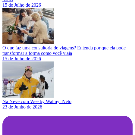
15 de Julho de 2026
O que faz uma consultoria de viagens? Entenda por que ela pode
transformar a forma como você viaja
15 de Julho de 2026
Na Neve com Wee by Walmyr Neto
23 de Junho de 2026