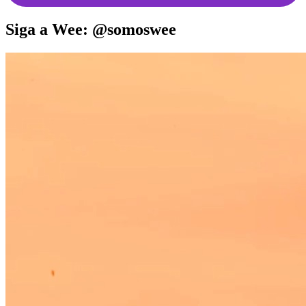
Siga a Wee: @somoswee