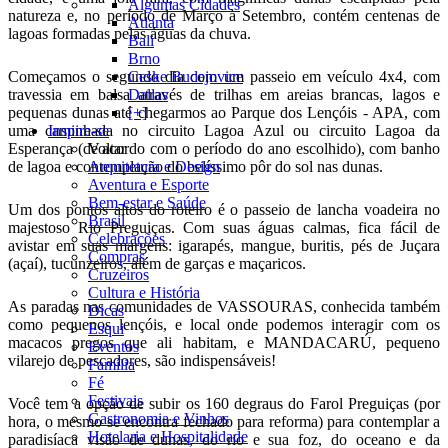
Algumas Cidades
natureza e, no período de Março à Setembro, contém centenas de
Atlanta
lagoas formadas pelas águas da chuva.
Bali
Brno
Começamos o segundo dia com um passeio em veículo 4x4, com
Ceske Budejovice
travessia em balsa através de trilhas em areias brancas, lagos e
Dallas
pequenas dunas até chegarmos ao Parque dos Lençóis - APA, com
[+]
uma caminhada no circuito Lagoa Azul ou circuito Lagoa da
Inspire-se
Esperança (de acordo com o período do ano escolhido), com banho
Voltar
de lagoa e contemplação do belíssimo pôr do sol nas dunas.
Arquitetura e Design
Aventura e Esporte
Bem-estar e Saúde
Um dos pontos altos do roteiro é o passeio de lancha voadeira no
Brasil
majestoso Rio Preguiças. Com suas águas calmas, fica fácil de
Celebrações
avistar em suas margens: igarapés, mangue, buritis, pés de Juçara
Compras
(açaí), tucunzeiros, além de garças e maçaricos.
Cruzeiros
Cultura e História
As paradas nas comunidades de VASSOURAS, conhecida também
Dicas
como pequenos lençóis, e local onde podemos interagir com os
Esqui
macacos pregos que ali habitam, e MANDACARÚ, pequeno
Eventos
vilarejo de pescadores, são indispensáveis!
Família
Fé
Festivais
Você tem a opção de subir os 160 degraus do Farol Preguiças (por
Gastronomia e Vinhos
hora, o mesmo se encontra fechado para reforma) para contemplar a
Hotelaria e Hospitalidade
paradisíaca visão de dunas, do rio e sua foz, do oceano e da