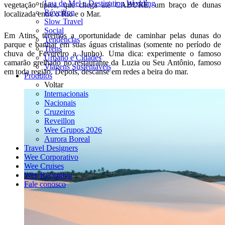
Lua de Mel e Destination Wedding
vegetação típica, que chega até CABURÉ, um braço de dunas
Réveillon
localizada entre o Rio e o Mar.
Slow Travel
Social
Em Atins, teremos a oportunidade de caminhar pelas dunas do
Tendências
parque e banhar em suas águas cristalinas (somente no período de
Trens
chuva de Fevereiro a Junho). Uma dica: experimente o famoso
Urbano e Cidades
camarão grelhado no restaurante da Luzia ou Seu Antônio, famoso
Viagens Sustentaveis
em toda região. Depois, descanse em redes a beira do mar.
Produtos
Voltar
Internacionais
Nacionais
Cruzeiros
Reveillon
Wee Grupos 2026
Aurora Boreal
Travel Designers
Wee Corporativo
Wee Cruises
Wee Receptivo
Fale conosco