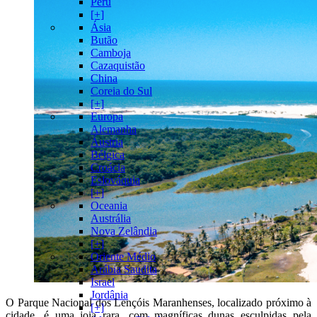
Peru
[+]
Ásia
Butão
Camboja
Cazaquistão
China
Coreia do Sul
[+]
Europa
Alemanha
Áustria
Bélgica
Croácia
Eslováquia
[+]
Oceania
Austrália
Nova Zelândia
[+]
Oriente Médio
Arábia Saudita
Israel
Jordânia
O Parque Nacional dos Lençóis Maranhenses, localizado próximo à
[+]
cidade, é uma joia rara, com magníficas dunas esculpidas pela