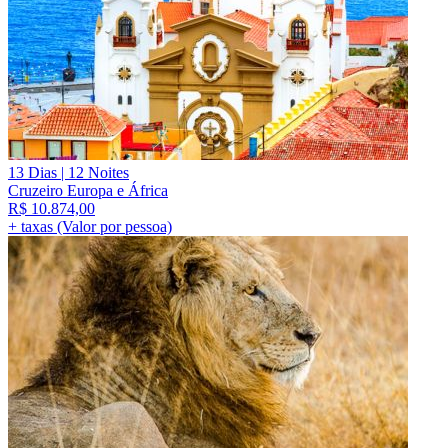
13 Dias | 12 Noites
Cruzeiro Europa e África
R$
10.874,00
+ taxas (Valor por pessoa)