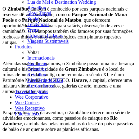
Lua de Mel e Destination Wedding
Réveillon
O
Zimbábue
também é conhecido por seus parques nacionais e
Slow Travel
reservas de vida selvagem, como o
Parque Nacional de Mana
Social
Pools
e o
Parque Nacional de Matobo
, que oferecem
Tendências
oportunidades excepcionais para safáris, observação de aves e
Trens
caminhadas. Os Matopos também são famosos por suas formações
Urbano e Cidades
rochosas únicas e sítios arqueológicos com pinturas rupestres
Viagens Sustentaveis
antigas.
Produtos
Voltar
Internacionais
Nacionais
Além das maravilhas naturais, o Zimbábue possui uma rica herança
Cruzeiros
cultural e histórica. A cidade de
Great Zimbabwe
é o local de
Reveillon
ruínas de uma cidade antiga que remonta ao século XI, e é um
Wee Grupos 2026
Patrimônio Mundial da UNESCO.
Harare
, a capital, oferece uma
Aurora Boreal
mistura vibrante de mercados, galerias de arte, museus e uma
Travel Designers
animada cena musical.
Wee Corporativo
Wee Cruises
Wee Receptivo
Para os entusiastas da aventura, o Zimbábue oferece uma série de
Fale conosco
atividades emocionantes, como passeios de caiaque
no
Rio
Zambeze
, caminhadas pelas montanhas do leste do país e passeios
de balão de ar quente sobre as planícies africanas.