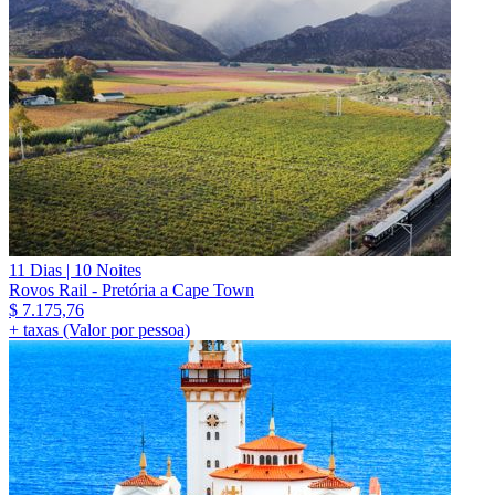
11 Dias | 10 Noites
Rovos Rail - Pretória a Cape Town
$
7.175,76
+ taxas (Valor por pessoa)