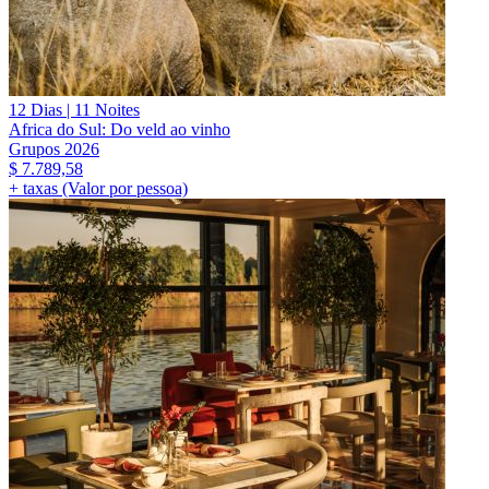
12 Dias | 11 Noites
Africa do Sul: Do veld ao vinho
Grupos 2026
$
7.789,58
+ taxas (Valor por pessoa)