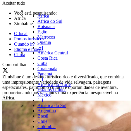
Aceitar tudo
Você está pesquisando:
África
África
-
África do Sul
Zimbábue
Botsuana
Egito
O local
Marrocos
Pontos turísticos
Quenia
Quando ir?
[+]
Idioma e moeda
América Central
Clíma
Costa Rica
Cuba
Compartilhar
Guatemala
Panamá
Zimbábue é um destino turístico rico e diversificado, que combina
[+]
uma impressionante variedade de vida selvagem, paisagens
América do Norte
espetaculares, patrimônio cultural e oportunidades de aventura,
Estados Unidos
proporcionando aos visitantes uma experiência inesquecível na
México
África.
[+]
América do Sul
Argentina
Brasil
Chile
Colômbia