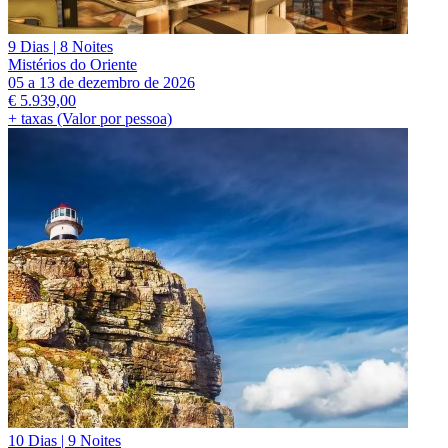
9 Dias | 8 Noites
Mistérios do Oriente
05 a 13 de dezembro de 2026
€
5.939,00
+ taxas (Valor por pessoa)
10 Dias | 9 Noites