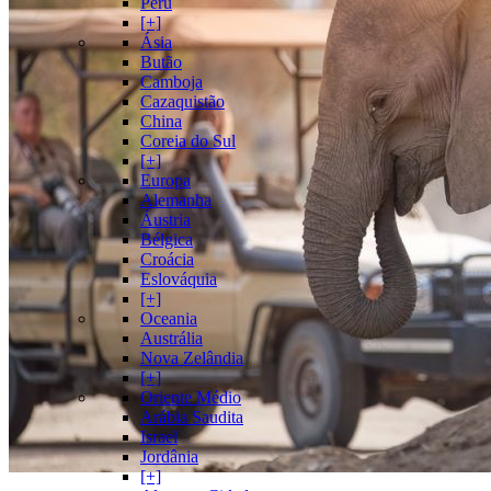
Peru
[+]
Ásia
Butão
Camboja
Cazaquistão
China
Coreia do Sul
[+]
Europa
Alemanha
Áustria
Bélgica
Croácia
Eslováquia
[+]
Oceania
Austrália
Nova Zelândia
[+]
Oriente Médio
Arábia Saudita
Israel
Jordânia
[+]