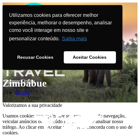
Utilizamos cookies para oferecer melhor
experiência, melhorar o desempenho, analisar
como você interage em nosso site e
personalizar conteúdo.
Saiba mais
Recusar Cookies
Aceitar Cookies
Zimbábue
Compre Online
Destino
Voltar
Valorizamos a sua privacidade
Usamos cookies para aprimorar sua experiência de navegação,
veicular anúncios ou conteúdo personalizado e analisar nosso
tráfego. Ao clicar em "Aceitar tudo", você concorda com o uso de
cookies.