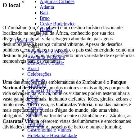
Algumas Cidades
O local
Atlanta
Bali
Brno
Ceske Budejovice
O Zimbábue (ou Zimbabwe) é um destino turístico fascinante
Dallas
localizado na região sul da África, conhecido por sua rica
[+]
diversidade natural, vida selvagem abundante, paisagens
Inspire-se
deslumbrantes e herança cultural vibrante. Apesar de desafios
Voltar
políticos e econômicos no passado, o país está emergindo como um
Arquitetura e Design
destino turístico popular, oferecendo uma variedade de experiências
Aventura e Esporte
memoráveis para os visitantes.
Bem-estar e Saúde
Brasil
Celebrações
Compras
U
ma das atrações mais emblemáticas do Zimbábue é o
Parque
Cruzeiros
Nacional de Hwange
, um dos maiores e mais antigos parques de
Cultura e História
vida selvagem da África, onde os visitantes podem testemunhar a
Dicas
vasta gama de animais, incluindo elefantes, leões, girafas, zebras e
Esqui
muito mais. Além disso, as
Cataratas Vitória
, uma das maiores e
Eventos
mais espetaculares quedas d'água do mundo, são uma visita
Família
obrigatória. Situadas na fronteira entre o Zimbábue e a Zâmbia, as
Fé
Cataratas Vitória
oferecem vistas deslumbrantes e emocionantes
Festivais
atividades como rafting, passeios de barco e bungee jumping.
Gastronomia e Vinhos
Hotelaria e Hospitalidade