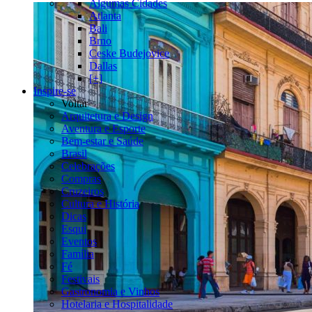
Algumas Cidades
Atlanta
Bali
Brno
Ceske Budejovice
Dallas
[+]
Inspire-se
Voltar
Arquitetura e Design
Aventura e Esporte
Bem-estar e Saúde
Brasil
Celebrações
Compras
Cruzeiros
Cultura e História
Dicas
Esqui
Eventos
Família
Fé
Festivais
Gastronomia e Vinhos
Hotelaria e Hospitalidade