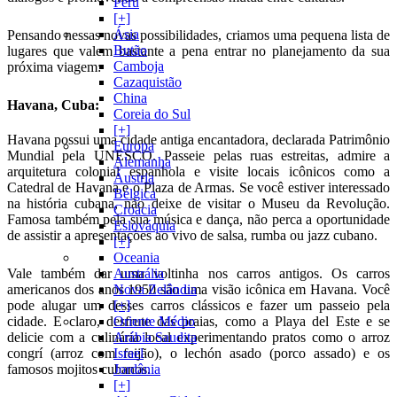
Peru
[+]
Ásia
Pensando nessas novas possibilidades, criamos uma pequena lista de
Butão
lugares que valem bastante a pena entrar no planejamento da sua
Camboja
próxima viagem:
Cazaquistão
China
Havana, Cuba:
Coreia do Sul
[+]
Havana possui uma cidade antiga encantadora, declarada Patrimônio
Europa
Mundial pela UNESCO. Passeie pelas ruas estreitas, admire a
Alemanha
arquitetura colonial espanhola e visite locais icônicos como a
Áustria
Catedral de Havana e o Plaza de Armas. Se você estiver interessado
Bélgica
na história cubana, não deixe de visitar o Museu da Revolução.
Croácia
Famosa também pela sua música e dança, não perca a oportunidade
Eslováquia
de assistir a apresentações ao vivo de salsa, rumba ou jazz cubano.
[+]
Oceania
Austrália
Vale também dar uma voltinha nos carros antigos. Os carros
Nova Zelândia
americanos dos anos 1950 são uma visão icônica em Havana. Você
[+]
pode alugar um desses carros clássicos e fazer um passeio pela
Oriente Médio
cidade. E claro, desfrute das praias, como a Playa del Este e se
Arábia Saudita
delicie com a culinária local experimentando pratos como o arroz
Israel
congrí (arroz com feijão), o lechón asado (porco assado) e os
Jordânia
famosos mojitos cubanos.
[+]