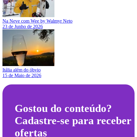
Na Neve com Wee by Walmyr Neto
23 de Junho de 2026
Itália além do óbvio
15 de Maio de 2026
Gostou do conteúdo?
Cadastre-se para receber
ofertas