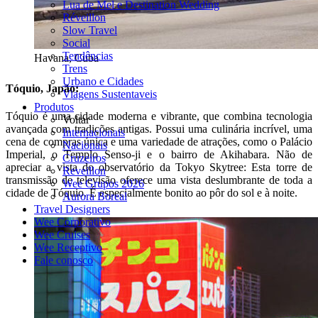
Lua de Mel e Destination Wedding
Réveillon
Slow Travel
Social
Tendências
Havana, Cuba
Trens
Urbano e Cidades
Tóquio, Japão:
Viagens Sustentaveis
Produtos
Tóquio é uma cidade moderna e vibrante, que combina tecnologia
Voltar
avançada com tradições antigas. Possui uma culinária incrível, uma
Internacionais
cena de compras única e uma variedade de atrações, como o Palácio
Nacionais
Imperial, o Templo Senso-ji e o bairro de Akihabara. Não de
Cruzeiros
apreciar a vista do observatório da Tokyo Skytree: Esta torre de
Reveillon
transmissão de televisão oferece uma vista deslumbrante de toda a
Wee Grupos 2026
cidade de Tóquio. É especialmente bonito ao pôr do sol e à noite.
Aurora Boreal
Travel Designers
Wee Corporativo
Wee Cruises
Wee Receptivo
Fale conosco