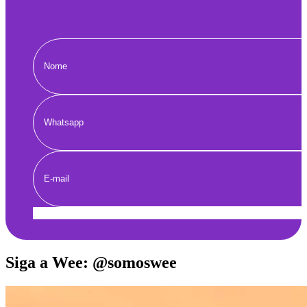
Enviar
Siga a Wee: @somoswee