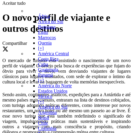
Aceitar tudo
O novo perfil de viajante e
África
África do Sul
outros destinos
Botsuana
Egito
Marrocos
Quenia
Compartilhar
[+]
América Central
Costa Rica
O mercado de turismo está assistindo o nascimento de um novo
Cuba
perfil de viajante. O desejo pela busca de experiências que fujam do
Guatemala
óbvio para viver o novo, vem desviando viajantes de lugares
Panamá
clássicos para lugares inusitados, com sede de explorar o íntimo da
[+]
cultura local e levar na bagagem de volta memórias inesquecíveis.
América do Norte
Estados Unidos
Sendo assim, continentes asiáticos, expedições para a Antártida e até
México
mesmo países mais comuns, entraram na lista de destinos cobiçados,
[+]
com turistas adotando práticas diferentes, como interesse por novos
América do Sul
restaurantes, um novo hotel ou até mesmo um passeio ao ar livre. É
Argentina
esse novo turista que está também redefinindo o significado de
Brasil
viagem, impulsionando práticas mais sustentáveis e inspirando
Chile
outros a viajarem com mais consciência e propósito, criando
Colômbia
diálogos e promovendo a compreensão mútua entre culturas.